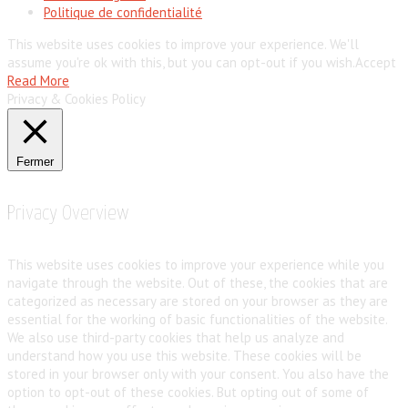
Politique de confidentialité
This website uses cookies to improve your experience. We'll
assume you're ok with this, but you can opt-out if you wish.
Accept
Read More
Privacy & Cookies Policy
Fermer
Privacy Overview
This website uses cookies to improve your experience while you
navigate through the website. Out of these, the cookies that are
categorized as necessary are stored on your browser as they are
essential for the working of basic functionalities of the website.
We also use third-party cookies that help us analyze and
understand how you use this website. These cookies will be
stored in your browser only with your consent. You also have the
option to opt-out of these cookies. But opting out of some of