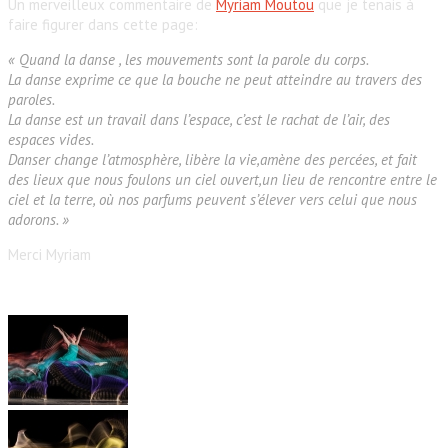
Un merveilleux commentaire de
Myriam Moutou
que je tenais à
faire figurer dans cette page:
« Quand la danse , les mouvements sont la parole du corps.
La danse exprime ce que la bouche ne peut atteindre au travers des
paroles.
La danse est un travail dans l’espace, c’est le rachat de l’air, des
espaces vides.
Danser change l’atmosphère, libère la vie,amène des percées, et fait
des lieux que nous foulons un ciel ouvert,un lieu de rencontre entre le
ciel et la terre, où nos parfums peuvent s’élever vers celui que nous
adorons. »
Merci Myriam