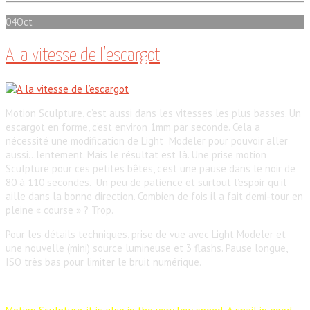
04
Oct
A la vitesse de l’escargot
Motion Sculpture, c’est aussi dans les vitesses les plus basses. Un
escargot en forme, c’est environ 1mm par seconde. Cela a
nécessité une modification de Light Modeler pour pouvoir aller
aussi…lentement. Mais le résultat est là. Une prise motion
Sculpture pour ces petites bêtes, c’est une pause dans le noir de
80 à 110 secondes. Un peu de patience et surtout l’espoir qu’il
aille dans la bonne direction. Combien de fois il a fait demi-tour en
pleine « course » ? Trop.
Pour les détails techniques, prise de vue avec Light Modeler et
une nouvelle (mini) source lumineuse et 3 flashs. Pause longue,
ISO très bas pour limiter le bruit numérique.