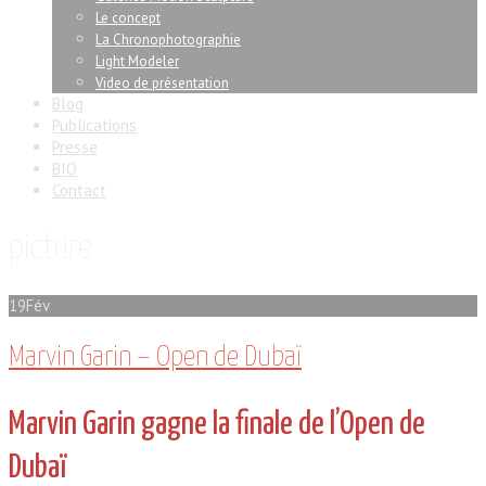
Le concept
La Chronophotographie
Light Modeler
Video de présentation
Blog
Publications
Presse
BIO
Contact
picture
19
Fév
Marvin Garin – Open de Dubaï
Marvin Garin gagne la finale de l’Open de
Dubaï