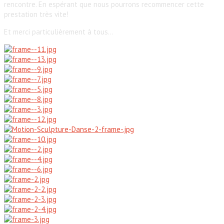
rencontre. En espérant que nous pourrons recommencer cette
prestation très vite!
Et merci particulièrement à tous…