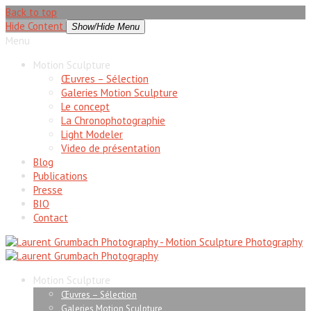
Back to top
Hide Content
Show/Hide Menu
Menu
Motion Sculpture
Œuvres – Sélection
Galeries Motion Sculpture
Le concept
La Chronophotographie
Light Modeler
Video de présentation
Blog
Publications
Presse
BIO
Contact
Motion Sculpture
Œuvres – Sélection
Galeries Motion Sculpture