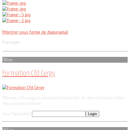
[Montrer sous forme de diaporama]
Partager
08
Jan
Formation Cfd Cergy
Whoops, this page is password protected. To view it please enter
the password below:
Your Password:
05
Sep